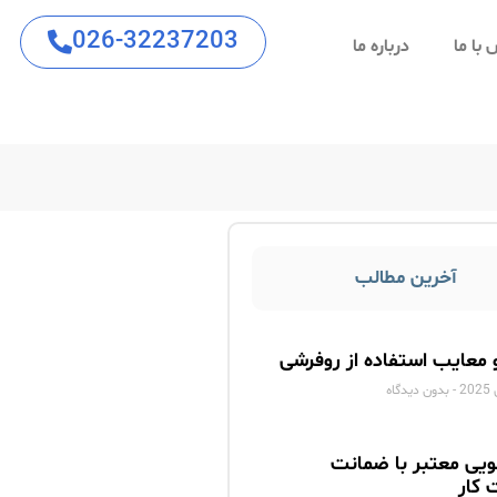
026-32237203
با ما
درباره ما
آخرین مطالب
و معایب استفاده از روفرشی
بدون دیدگاه
ویی معتبر با ضمانت
 کار