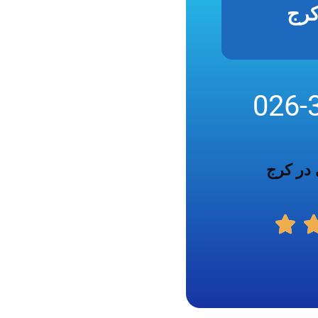
کرج
026-
 در کرج