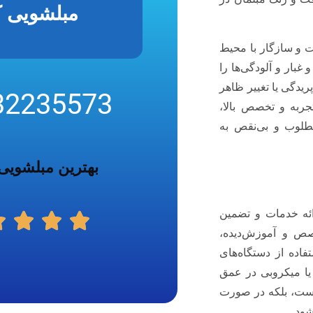
مبلشویی 
ت و سازگار با محیط
غبار و آلودگی‌ها را
پریدگی یا تغییر ظاهر
32235573
جربه و تخصص بالا،
طلوب و بی‌نقص به
بهترین مبلشویی
رائه خدمات و تضمین
ص و آموزش‌دیده،
اده از دستگاه‌های
یا میکروبی در عمق
یست، بلکه در صورت
شود.