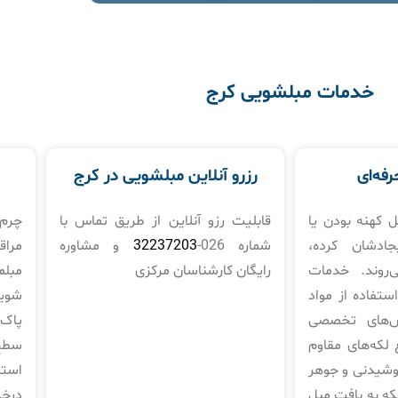
خدمات مبلشویی کرج
رفه‌ای
رزرو آنلاین مبلشویی در کرج
ل کهنه بودن یا
قابلیت رزو آنلاین از طریق تماس با
چرم 
جادشان کرده،
شماره 026-
32237203
و مشاوره
مراق
‌روند. خدمات
رایگان کارشناسان مرکزی
مبلم
استفاده از مواد
شوی
ش‌های تخصصی
پاک‌
 لکه‌های مقاوم
سطح 
نوشیدنی و جوهر
استف
نکه به بافت مبل
درخ