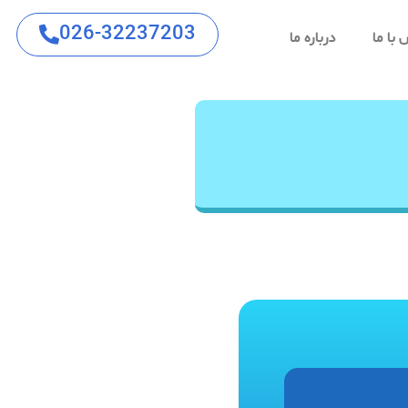
026-32237203
با ما
درباره ما