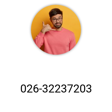
شماره تلفن بهترین قالیشویی کرج
026-32237203