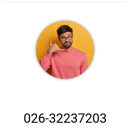
شماره تماس بهترین قالیشویی کرج
026-32237203