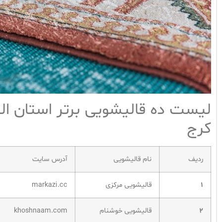
لیست ده قالیشویی برتر استان الب
کرج
ردیف
نام قالیشویی
آدرس سایت
۱
قالیشویی مرکزی
markazi.cc
۲
قالیشویی خوشنام
khoshnaam.com