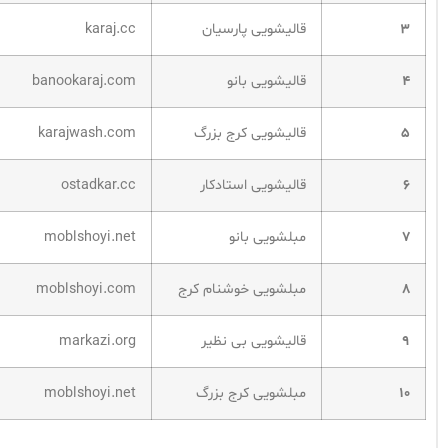
۳
قالیشویی پارسیان
karaj.cc
۴
قالیشویی بانو
banookaraj.com
۵
قالیشویی کرج بزرگ
karajwash.com
۶
قالیشویی استادکار
ostadkar.cc
۷
مبلشویی بانو
moblshoyi.net
۸
مبلشویی خوشنام کرج
moblshoyi.com
۹
قالیشویی بی نظیر
markazi.org
۱۰
مبلشویی کرج بزرگ
moblshoyi.net