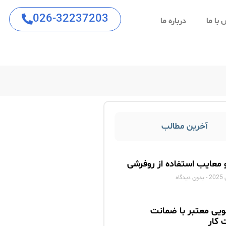
026-32237203
با ما
درباره ما
آخرین مطالب
و معایب استفاده از روفرشی
بدون دیدگاه
ویی معتبر با ضمانت
 کار