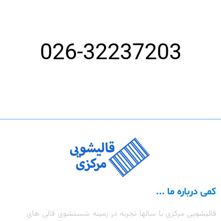
شماره تلفن قالیشویی خوب در کرج
026-32237203
کمی درباره ما ...
قالیشویی مرکزی با سالها تجربه در زمینه شستشوی قالی های