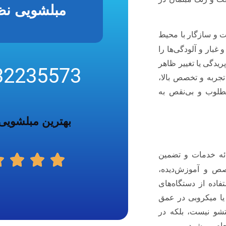
مبلشویی نظر
یت و سازگار با محیط
غبار و آلودگی‌ها را
پریدگی یا تغییر ظاهر
32235573
تجربه و تخصص بالا،
طلوب و بی‌نقص به
بهترین مبلشویی
ائه خدمات و تضمین
ص و آموزش‌دیده،
اده از دستگاه‌های
یا میکروبی در عمق
تشو نیست، بلکه در
ام می‌شود.