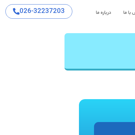
026-32237203
با ما
درباره ما