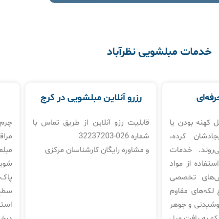
خدمات مبلشویی نظرآباد
رفه‌ای
رزرو آنلاین مبلشویی در کرج
ل کهنه بودن یا
قابلیت رزو آنلاین از طریق تماس با
چرم 
جادشان کرده،
شماره 026-32237203
مراق
‌روند. خدمات
و مشاوره رایگان کارشناسان مرکزی
مبلم
استفاده از مواد
شوی
ش‌های تخصصی
پاک‌
 لکه‌های مقاوم
سطح 
نوشیدنی و جوهر
استف
نکه به بافت مبل
درخ