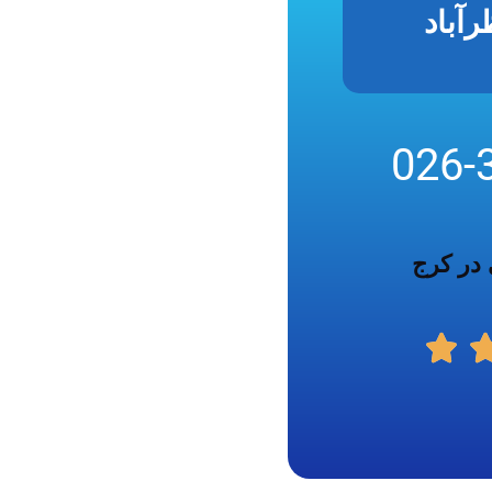
آباد
026-
 در کرج