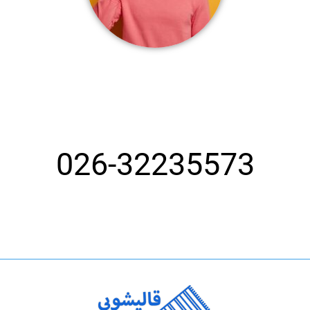
اگر به دنبال یک قالیشویی با تجربه
هستید همین الان با ما تماس بگیرید!
026-32235573