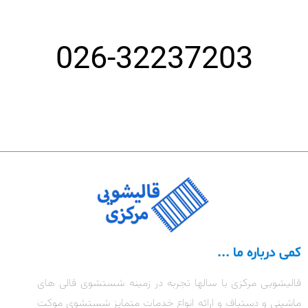
026-32237203
کمی درباره ما ...
قالیشویی مرکزی با سالها تجربه در زمینه شستشوی قالی های
ماشینی و دستباف و ارائه انواع خدمات متمایز شستشوی موکت