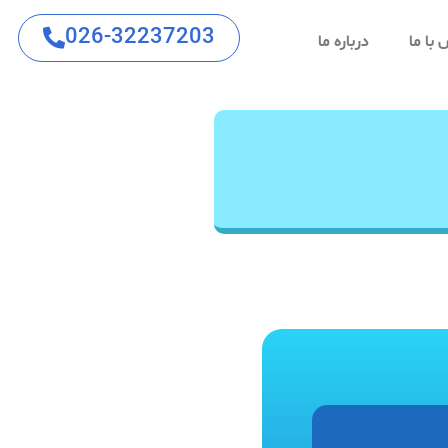
026-32237203
با ما
درباره ما