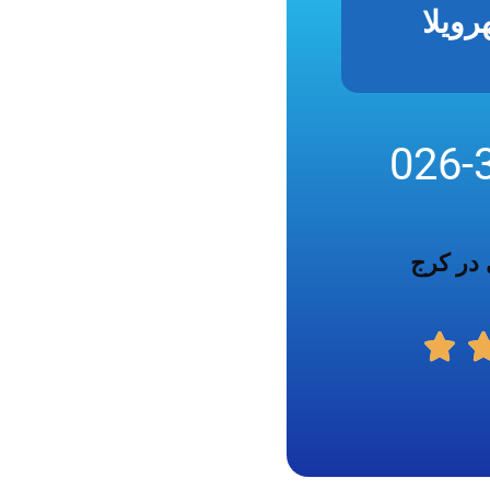
ویلا
026-
 در کرج