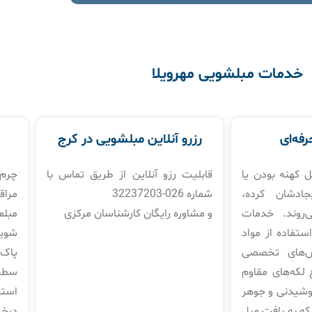
خدمات مبلشویی مهرویلا
رفه‌ای
رزرو آنلاین مبلشویی در کرج
ل کهنه بودن یا
قابلیت رزو آنلاین از طریق تماس با
چرم 
جادشان کرده،
شماره 026-32237203
مراق
‌روند. خدمات
و مشاوره رایگان کارشناسان مرکزی
مبلم
استفاده از مواد
شوی
ش‌های تخصصی
پاک‌
 لکه‌های مقاوم
سطح 
نوشیدنی و جوهر
استف
نکه به بافت مبل
درخ