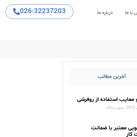
026-32237203
با ما
درباره ما
آخرین مطالب
و معایب استفاده از روفرشی
بدون دیدگاه
ویی معتبر با ضمانت
 کار