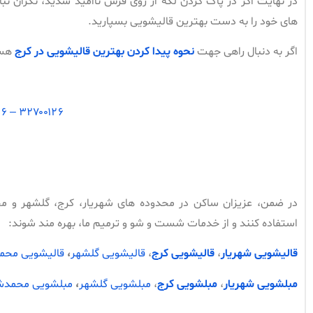
در نهایت اگر در پاک کردن لکه از روی فرش ناامید شدید، نگران نبا
های خود را به دست بهترین قالیشویی بسپارید.
اگر به دنبال راهی جهت
نحوه پیدا کردن بهترین قالیشویی در کرج
هست
۳۲۷۰۰۱۲۶ – ۰۲۶
در ضمن، عزیزان ساکن در محدوده های شهریار، کرج، گلشهر و 
استفاده کنند و از خدمات شست و شو و ترمیم ما، بهره مند شوند:
قالیشویی شهریار
،
قالیشویی کرج
،
قالیشویی گلشهر
،
قالیشویی محم
مبلشویی شهریار
،
مبلشویی کرج
،
مبلشویی گلشهر
،
مبلشویی محمدش