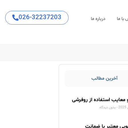
026-32237203
با ما
درباره ما
آخرین مطالب
و معایب استفاده از روفرشی
بدون دیدگاه
ویی معتبر با ضمانت