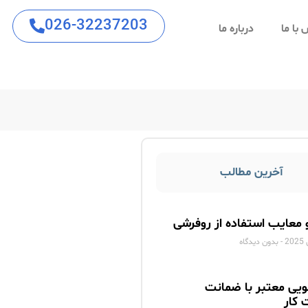
026-32237203
با ما
درباره ما
آخرین مطالب
و معایب استفاده از روفرشی
بدون دیدگاه
ویی معتبر با ضمانت
 کار