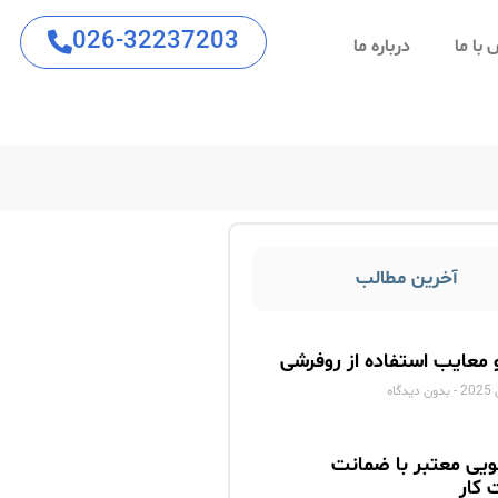
026-32237203
با ما
درباره ما
آخرین مطالب
و معایب استفاده از روفرشی
بدون دیدگاه
ویی معتبر با ضمانت
 کار