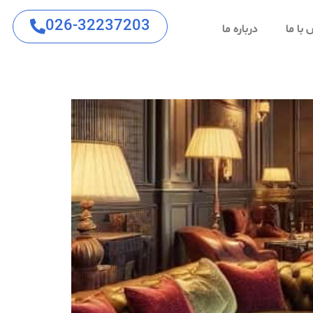
026-32237203
با ما
درباره ما