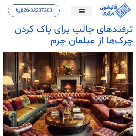
026-32237203
ترفندهای جالب برای پاک کردن
چرک‌ها از مبلمان چرم