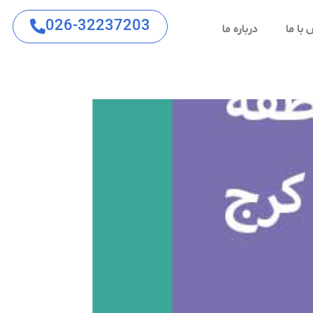
026-32237203
با ما
درباره ما