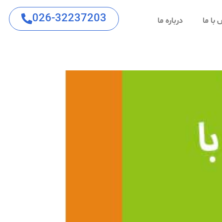
026-32237203
با ما
درباره ما