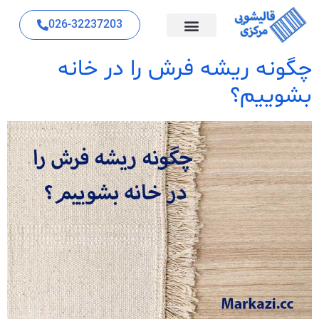
026-32237203
چگونه ریشه فرش را در خانه
بشوییم؟