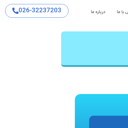
026-32237203
با ما
درباره ما