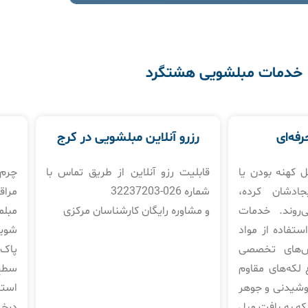
خدمات مبلشویی هشتگرد
رفه‌ای
رزرو آنلاین مبلشویی در کرج
ل کهنه بودن یا
قابلیت رزو آنلاین از طریق تماس با
چرم 
جادشان کرده،
شماره 026-32237203
مراق
‌روند. خدمات
و مشاوره رایگان کارشناسان مرکزی
مبلم
استفاده از مواد
شوی
ش‌های تخصصی
پاک‌
 لکه‌های مقاوم
سطح 
نوشیدنی و جوهر
استف
نکه به بافت مبل
درخ