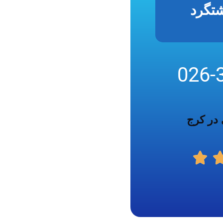
تگرد
026-
 در کرج