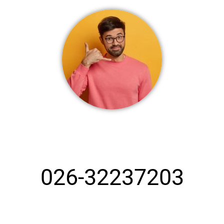
شماره تماس بهترین قالیشویی کرج
026-32237203