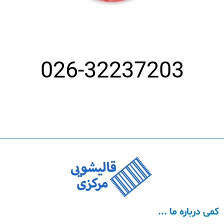
شماره تلفن بهترین قالیشویی در کرج
026-32237203
کمی درباره ما ...