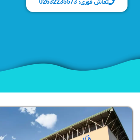
تماش فوری: 02632235573