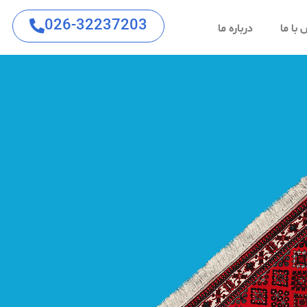
026-32237203
با ما
درباره ما