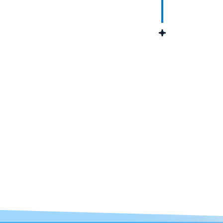
ز نظر سلامت چک می شوند که اگر
م گردند. به این نکته توجه داشته
افت سابق خود را از دست داد و به
بدین منظور است که زمان شستن آن
ارای گرد و خاک بیشتری است بهتر
تا از کالای با ارزش خود صحیح و