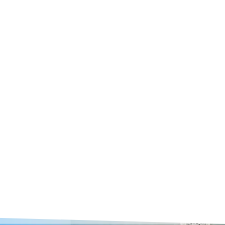
رفوگری
در قالیشویی مرکزی فرش ها ا
نیاز به رفو داشته باشند ترمی
باشید هر موقع کرک های فرش لط
راحتی از یکدیگر جدا نمیشود 
فرا رسیده است. مناطقی که د
است در این مورد غفلت نکنند 
سالم نگهداری کنند