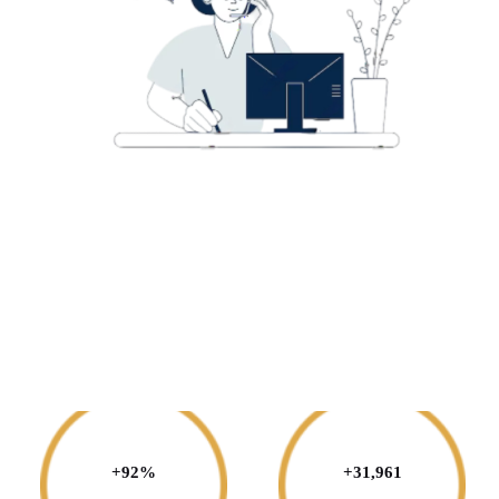
+
93
%
+
32,000